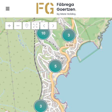
10
3
Loading Maps
5
3