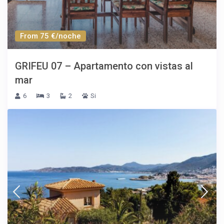
From 75 €/noche
GRIFEU 07 – Apartamento con vistas al
mar
6
3
2
Si