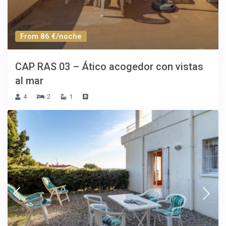
From 86 €/noche
CAP RAS 03 – Ático acogedor con vistas
al mar
4
2
1