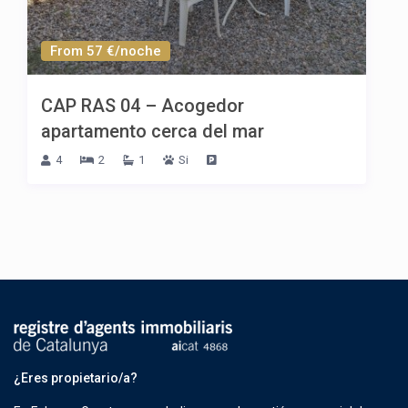
From 57 €/noche
CAP RAS 04 – Acogedor
apartamento cerca del mar
4
2
1
Si
¿Eres propietario/a?