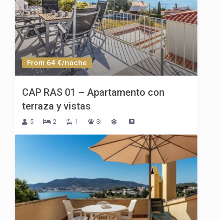
From 64 €/noche
CAP RAS 01 – Apartamento con
terraza y vistas
5
2
1
Si