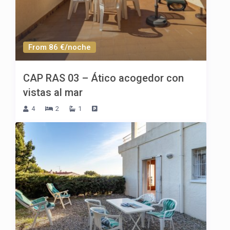
From 86 €/noche
CAP RAS 03 – Ático acogedor con
vistas al mar
4
2
1