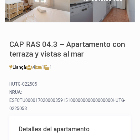
CAP RAS 04.3 – Apartamento con
terraza y vistas al mar
Llançà
4
1
1
HUTG-022505
NRUA:
ESFCTU00001702000035915100000000000000000HUTG-
0225053
Detalles del apartamento