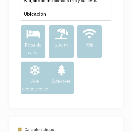
Wifi, aire acondicionado frío y caliente.
Ubicación
Ropa de
200 m
Wifi
cama
Aire
Exteriores
acondicionado
Características