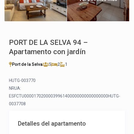
PORT DE LA SELVA 94 –
Apartamento con jardín
Port de la Selva
5
2
1
HUTG-003770
NRUA:
ESFCTU00001702000039961400000000000000000HUTG-
0037708
Detalles del apartamento