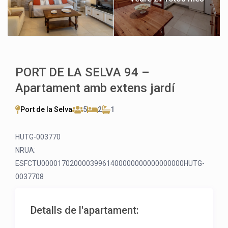
PORT DE LA SELVA 94 –
Apartament amb extens jardí
Port de la Selva
5
2
1
HUTG-003770
NRUA:
ESFCTU00001702000039961400000000000000000HUTG-
0037708
Detalls de l'apartament: