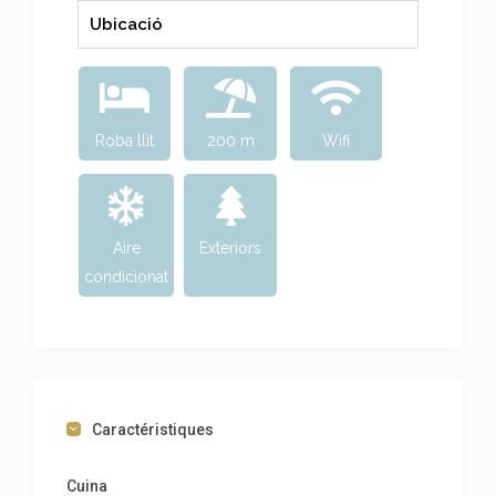
Ubicació
Roba llit
200 m
Wifi
Aire
Exteriors
condicionat
Caractéristiques
Cuina