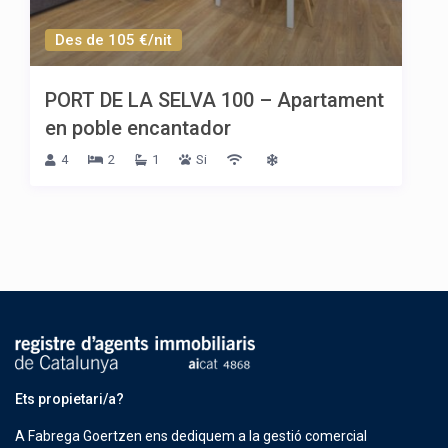
Des de 105 €/nit
PORT DE LA SELVA 100 – Apartament
en poble encantador
4
2
1
Si
Ets propietari/a?
A Fabrega Goertzen ens dediquem a la gestió comercial