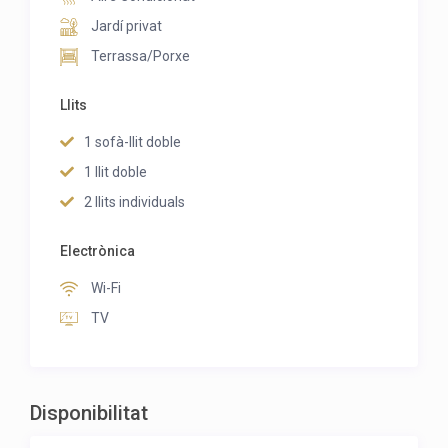
Jardí privat
Terrassa/Porxe
Llits
1 sofà-llit doble
1 llit doble
2 llits individuals
Electrònica
Wi-Fi
TV
Disponibilitat