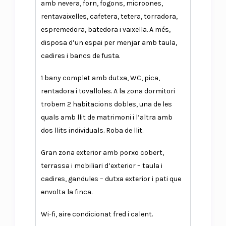
amb nevera, forn, fogons, microones,
rentavaixelles, cafetera, tetera, torradora,
espremedora, batedora i vaixella. A més,
disposa d’un espai per menjar amb taula,
cadires i bancs de fusta.
1 bany complet amb dutxa, WC, pica,
rentadora i tovalloles. A la zona dormitori
trobem 2 habitacions dobles, una de les
quals amb llit de matrimoni i l’altra amb
dos llits individuals. Roba de llit.
Gran zona exterior amb porxo cobert,
terrassa i mobiliari d’exterior – taula i
cadires, gandules – dutxa exterior i pati que
envolta la finca.
Wi-fi, aire condicionat fred i calent.