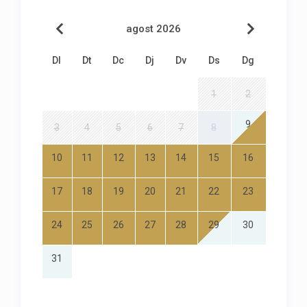
agost 2026
Dl
Dt
Dc
Dj
Dv
Ds
Dg
1
2
9
3
4
5
6
7
8
10
11
12
13
14
15
16
17
18
19
20
21
22
23
24
25
26
27
28
29
30
31