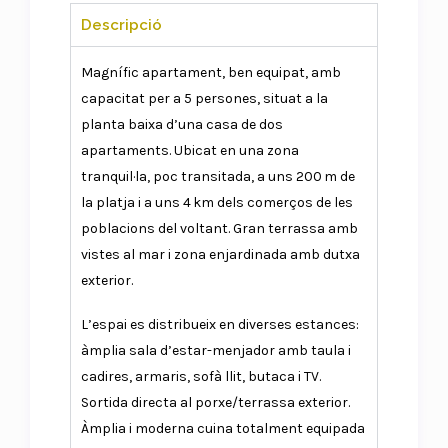
Descripció
Magnífic apartament, ben equipat, amb
capacitat per a 5 persones, situat a la
planta baixa d’una casa de dos
apartaments. Ubicat en una zona
tranquil·la, poc transitada, a uns 200 m de
la platja i a uns 4 km dels comerços de les
poblacions del voltant. Gran terrassa amb
vistes al mar i zona enjardinada amb dutxa
exterior.
L’espai es distribueix en diverses estances:
àmplia sala d’estar-menjador amb taula i
cadires, armaris, sofà llit, butaca i TV.
Sortida directa al porxe/terrassa exterior.
Àmplia i moderna cuina totalment equipada