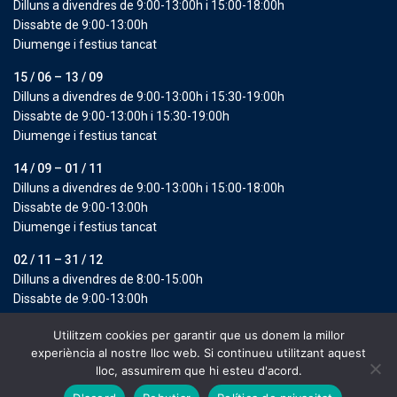
Dilluns a divendres de 9:00-13:00h i 15:00-18:00h
Dissabte de 9:00-13:00h
Diumenge i festius tancat
15 / 06 – 13 / 09
Dilluns a divendres de 9:00-13:00h i 15:30-19:00h
Dissabte de 9:00-13:00h i 15:30-19:00h
Diumenge i festius tancat
14 / 09 – 01 / 11
Dilluns a divendres de 9:00-13:00h i 15:00-18:00h
Dissabte de 9:00-13:00h
Diumenge i festius tancat
02 / 11 – 31 / 12
Dilluns a divendres de 8:00-15:00h
Dissabte de 9:00-13:00h
Diumenge i festius tancat
Utilitzem cookies per garantir que us donem la millor
experiència al nostre lloc web. Si continueu utilitzant aquest
Copyright 2025 | Fabrega Goertzen by More Holiday S.L. All Rights
lloc, assumirem que hi esteu d'acord.
Reserved.
Avís legal
Condicions generals de reserva
*Política de
per nit
Des de 96 €/nit
Fes una reserva