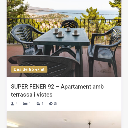
Des de 86 €/nit
SUPER FENER 92 – Apartament amb
terrassa i vistes
4
1
1
Si