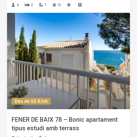
4
2
1
Si
Des de 62 €/nit
FENER DE BAIX 78 – Bonic apartament
tipus estudi amb terrass