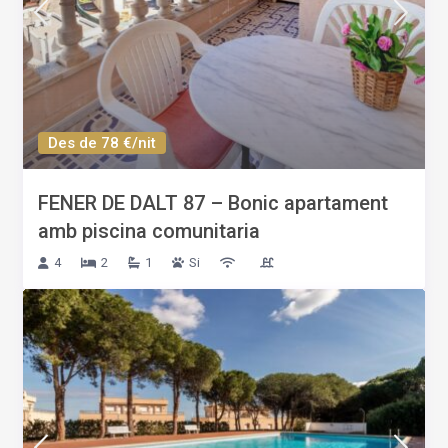
Des de 78 €/nit
FENER DE DALT 87 – Bonic apartament
amb piscina comunitaria
4
2
1
Si