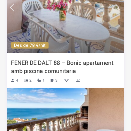
Des de 78 €/nit
FENER DE DALT 88 – Bonic apartament
amb piscina comunitaria
4
2
1
Si