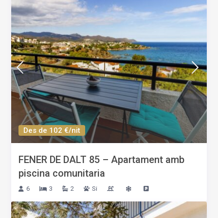
Des de 102 €/nit
FENER DE DALT 85 – Apartament amb
piscina comunitaria
6
3
2
Si