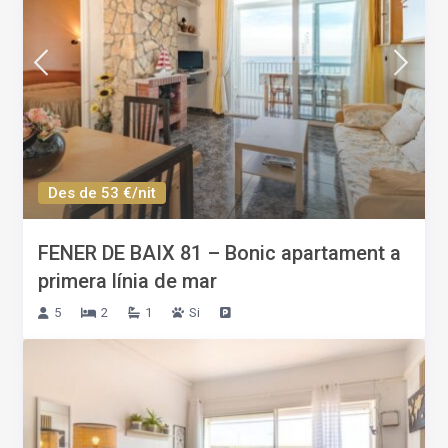
Des de 53 €/nit
FENER DE BAIX 81 – Bonic apartament a
primera línia de mar
5
2
1
Si