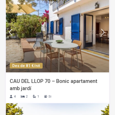
Des de 81 €/nit
CAU DEL LLOP 70 – Bonic apartament
amb jardí
4
2
1
Si