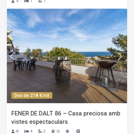
4
1
1
Des de 218 €/nit
FENER DE DALT 86 – Casa preciosa amb
vistes espectaculars
8
4
2
Si