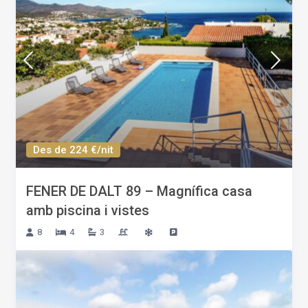
Des de 224 €/nit
FENER DE DALT 89 – Magnífica casa
amb piscina i vistes
8
4
3