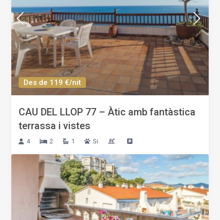
Des de 119 €/nit
CAU DEL LLOP 77 – Àtic amb fantàstica
terrassa i vistes
4
2
1
Si