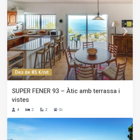
Des de 85 €/nit
SUPER FENER 93 – Àtic amb terrassa i
vistes
4
2
2
Si