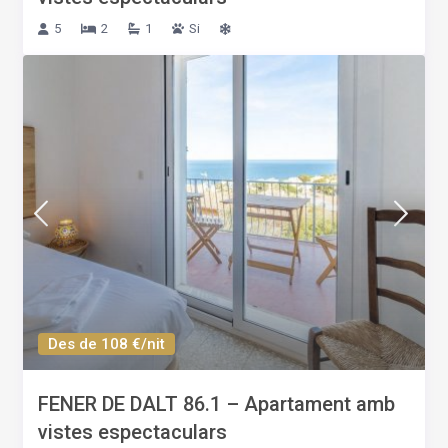
5
2
1
Si
Des de 108 €/nit
FENER DE DALT 86.1 – Apartament amb
vistes espectaculars