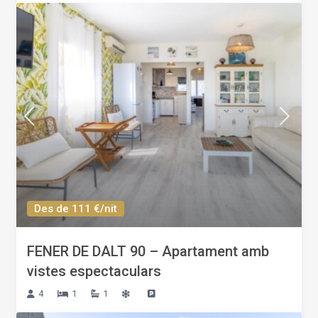
Des de 111 €/nit
FENER DE DALT 90 – Apartament amb
vistes espectaculars
4
1
1