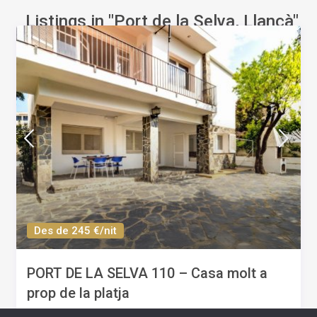
Listings in "Port de la Selva, Llançà"
Des de 245 €/nit
PORT DE LA SELVA 110 – Casa molt a
prop de la platja
10
5
2
Si