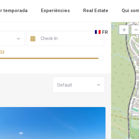
er temporada
Experiències
Real Estate
Qui so
FR
 EU
Default