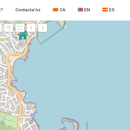
m?
Contacta’ns
CA
EN
ES
Loading Maps