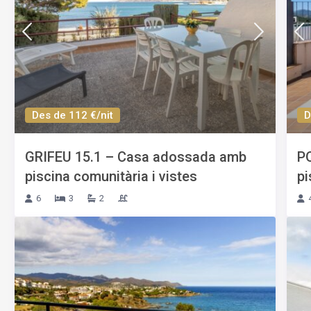
Des de 112 €/nit
D
GRIFEU 15.1 – Casa adossada amb
P
piscina comunitària i vistes
pi
6
3
2