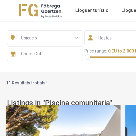
Lloguer turístic
Llogu
Ubicació
Hostes
Price range:
0 EU to 2,000
11 Resultats trobats!
Listings in "Piscina comunitaria"