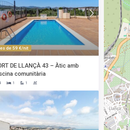
es de 59 €/nit
ORT DE LLANÇÀ 43 – Àtic amb
scina comunitària
4
1
1