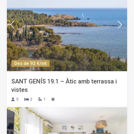
Des de 92 €/nit
SANT GENÍS 19.1 – Àtic amb terrassa i
vistes
5
2
1