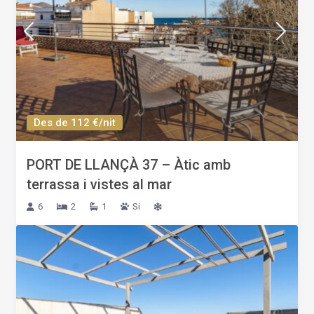
Des de 112 €/nit
PORT DE LLANÇÀ 37 – Àtic amb
terrassa i vistes al mar
6
2
1
Si