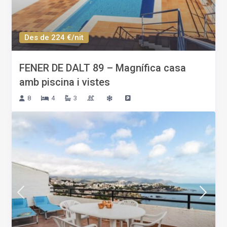
Des de 224 €/nit
FENER DE DALT 89 – Magnífica casa
amb piscina i vistes
8
4
3