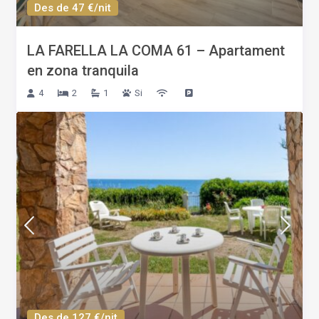
Des de 47 €/nit
LA FARELLA LA COMA 61 – Apartament
en zona tranquila
4
2
1
Si
Des de 127 €/nit