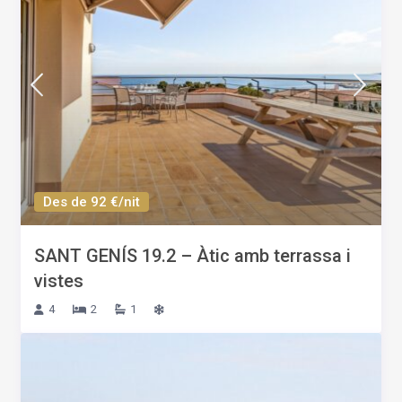
Des de 92 €/nit
SANT GENÍS 19.2 – Àtic amb terrassa i
vistes
4
2
1