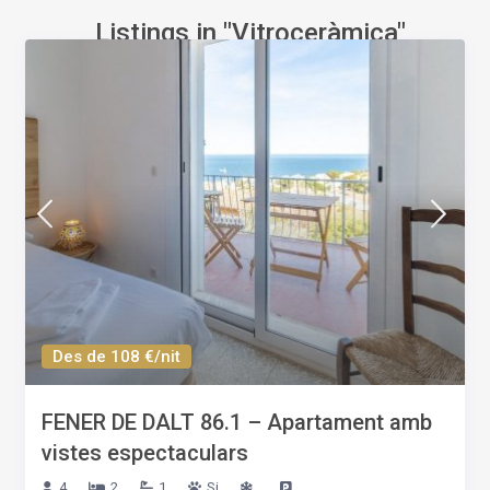
Listings in "Vitroceràmica"
Des de 108 €/nit
FENER DE DALT 86.1 – Apartament amb
vistes espectaculars
4
2
1
Si