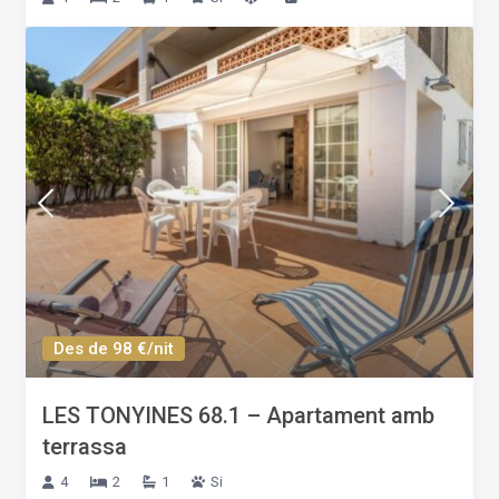
Des de 98 €/nit
LES TONYINES 68.1 – Apartament amb
terrassa
4
2
1
Si