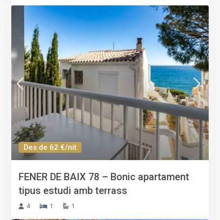
Des de 62 €/nit
FENER DE BAIX 78 – Bonic apartament
tipus estudi amb terrass
4
1
1