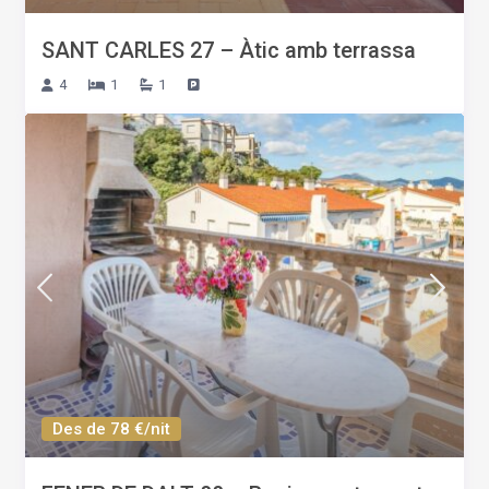
SANT CARLES 27 – Àtic amb terrassa
4
1
1
Des de 78 €/nit