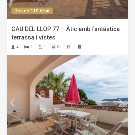
Des de 119 €/nit
CAU DEL LLOP 77 – Àtic amb fantàstica
terrassa i vistes
4
2
1
Si