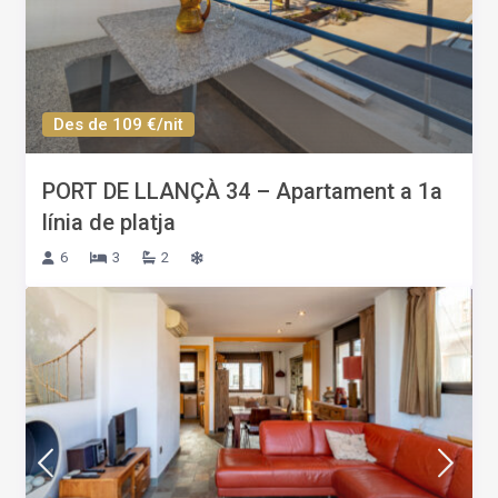
Des de 109 €/nit
PORT DE LLANÇÀ 34 – Apartament a 1a
línia de platja
6
3
2