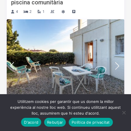
piscina comunitària
4
2
1
Utilitzem cookies per garantir que us donem la millor
Des de 57 €/nit
experiència al nostre lloc web. Si continueu utilitzant aquest
lloc, assumirem que hi esteu d'acord.
CAP RAS 04 – Acollidor apartament prop
D'acord
Rebutjar
Política de privacitat
del mar