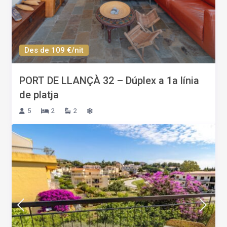
Des de 109 €/nit
PORT DE LLANÇÀ 32 – Dúplex a 1a línia
de platja
5
2
2