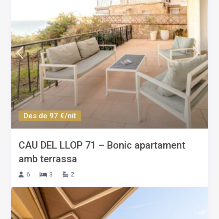
Des de 97 €/nit
CAU DEL LLOP 71 – Bonic apartament
amb terrassa
6
3
2