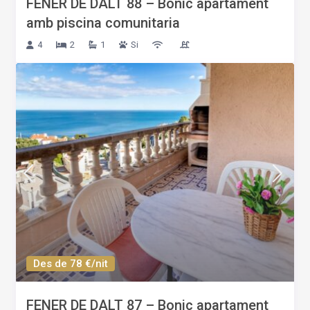
FENER DE DALT 88 – Bonic apartament
amb piscina comunitaria
4
2
1
Si
Des de 78 €/nit
FENER DE DALT 87 – Bonic apartament