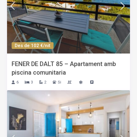
Des de 102 €/nit
FENER DE DALT 85 – Apartament amb
piscina comunitaria
6
3
2
Si