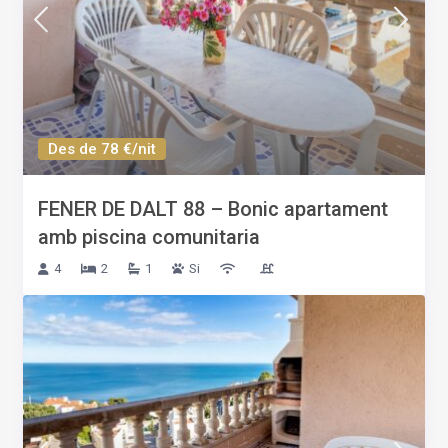
Des de 78 €/nit
FENER DE DALT 88 – Bonic apartament
amb piscina comunitaria
4
2
1
Si