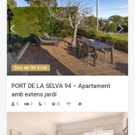
Des de 96 €/nit
PORT DE LA SELVA 94 – Apartament
amb extens jardí
5
2
1
Si