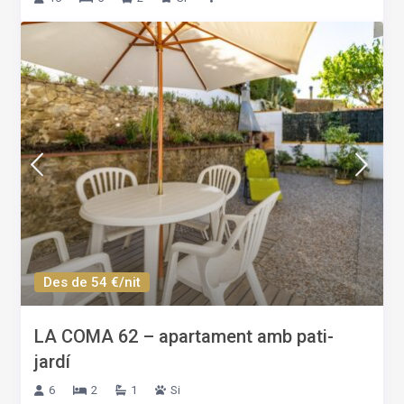
Des de 54 €/nit
LA COMA 62 – apartament amb pati-
jardí
6
2
1
Si