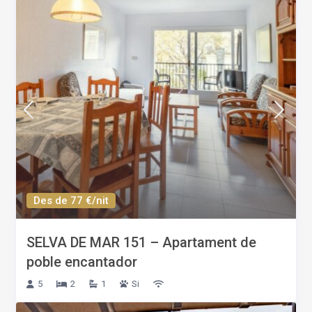
Des de 77 €/nit
SELVA DE MAR 151 – Apartament de
poble encantador
5
2
1
Si