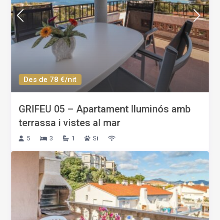
Des de 78 €/nit
GRIFEU 05 – Apartament lluminós amb
terrassa i vistes al mar
5
3
1
Si