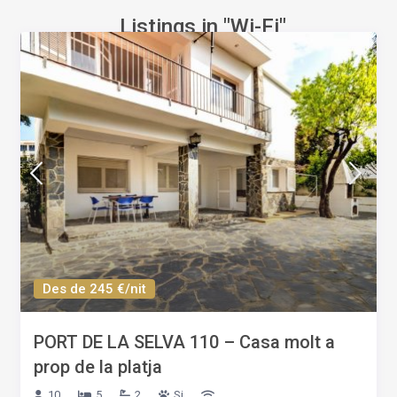
Listings in "Wi-Fi"
Des de 245 €/nit
PORT DE LA SELVA 110 – Casa molt a
prop de la platja
10
5
2
Si