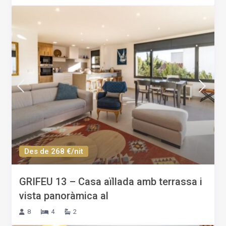
Des de 268 €/nit
GRIFEU 13 – Casa aïllada amb terrassa i
vista panoràmica al
8
4
2