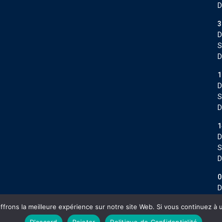
D
3
D
S
D
1
D
S
D
1
D
S
D
0
D
S
frons la meilleure expérience sur notre site Web. Si vous continuez à 
D
D'accord
Rejeter
Politique de Confidentialité