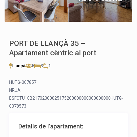
PORT DE LLANÇÀ 35 –
Apartament cèntric al port
Llançà
5
3
1
HUTG-007857
NRUA:
ESFCTU10B21702000025175200000000000000000HUTG-
0078573
Detalls de l'apartament: