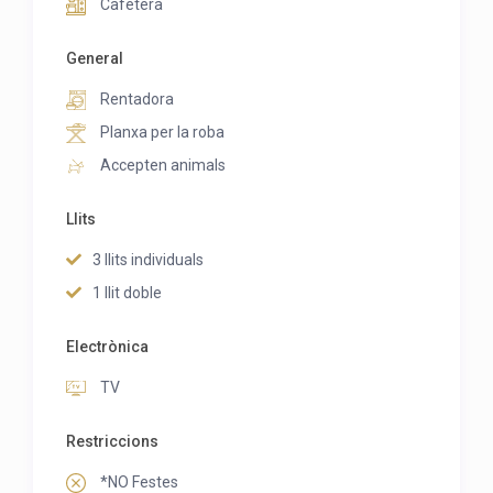
Cafetera
General
Rentadora
Planxa per la roba
Accepten animals
Llits
3 llits individuals
1 llit doble
Electrònica
TV
Restriccions
*NO Festes