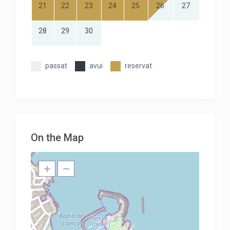
21
22
23
24
25
26
27
28
29
30
passat
avui
reservat
On the Map