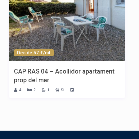
Des de 57 €/nit
CAP RAS 04 – Acollidor apartament
prop del mar
4
2
1
Si