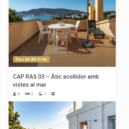
Des de 86 €/nit
CAP RAS 03 – Àtic acollidor amb
vistes al mar
4
2
1