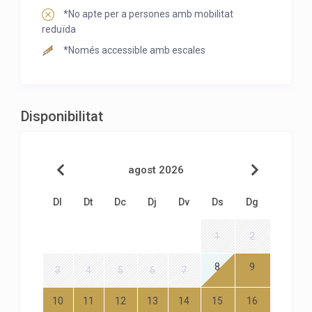
*No apte per a persones amb mobilitat
reduïda
*Només accessible amb escales
Disponibilitat
agost 2026
Dl
Dt
Dc
Dj
Dv
Ds
Dg
1
2
8
9
3
4
5
6
7
10
11
12
13
14
15
16