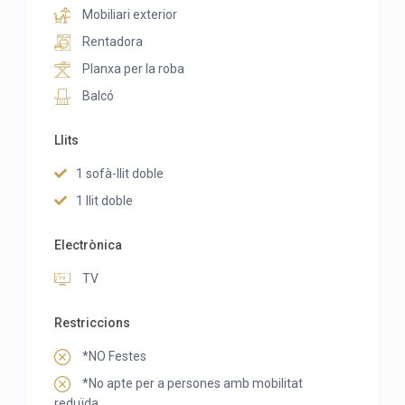
Mobiliari exterior
Rentadora
Planxa per la roba
Balcó
Llits
1 sofà-llit doble
1 llit doble
Electrònica
TV
Restriccions
*NO Festes
*No apte per a persones amb mobilitat
reduïda