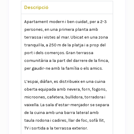
Descripció
Apartament modern i ben cuidat, per a 2-3
persones, en una primera planta amb
terrassa i vistes al mar. Ubicat en una zona
tranquil·la, a 250 m de la platja i a prop del
port i dels comerços. Gran terrassa
comunitària a la part del darrere de la finca,
per gaudir-ne amb la família o els amics.
L’espai, diàfan, es distribueix en una cuina
oberta equipada amb nevera, forn, fogons,
microones, cafetera, bullidora, torradora i
vaixella. La sala d’estar-menjador se separa
de la cuina amb una barra lateral amb
taula rodona i cadires, llar de foc, sofà llit,
TV i sortida a la terrassa exterior.