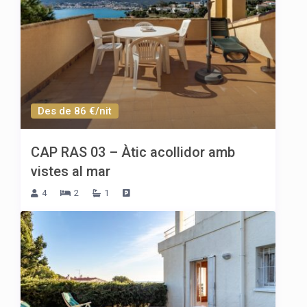
Des de 86 €/nit
CAP RAS 03 – Àtic acollidor amb
vistes al mar
4
2
1