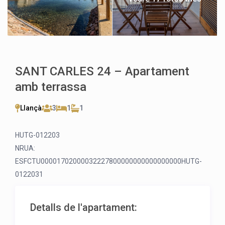
SANT CARLES 24 – Apartament
amb terrassa
Llançà
3
1
1
HUTG-012203
NRUA:
ESFCTU00001702000032227800000000000000000HUTG-
0122031
Detalls de l'apartament: