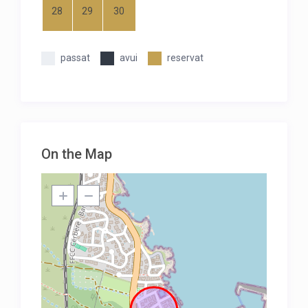
28
29
30
passat
avui
reservat
On the Map