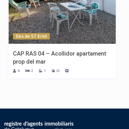
Des de 57 €/nit
CAP RAS 04 – Acollidor apartament
prop del mar
4
2
1
Si