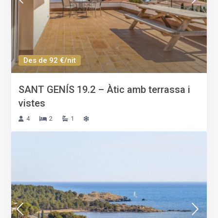
Des de 92 €/nit
SANT GENÍS 19.2 – Àtic amb terrassa i
vistes
4
2
1