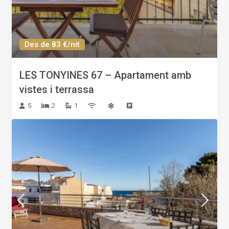
Des de 83 €/nit
LES TONYINES 67 – Apartament amb
vistes i terrassa
5
2
1