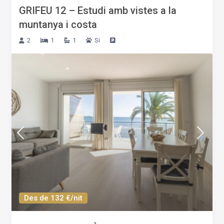
GRIFEU 12 – Estudi amb vistes a la
muntanya i costa
2
1
1
Si
Des de 132 €/nit