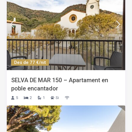
Des de 77 €/nit
SELVA DE MAR 150 – Apartament en
poble encantador
5
2
1
Si