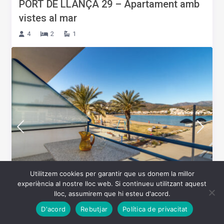
PORT DE LLANÇÀ 29 – Apartament amb
vistes al mar
4
2
1
Utilitzem cookies per garantir que us donem la millor
experiència al nostre lloc web. Si continueu utilitzant aquest
Des de 109 €/nit
lloc, assumirem que hi esteu d'acord.
D'acord
Rebutjar
Política de privacitat
PORT DE LLANÇÀ 34 – Apartament a 1a