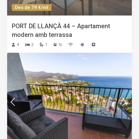
Des de 79 €/nit
PORT DE LLANÇÀ 44 – Apartament
modern amb terrassa
4
2
1
Si