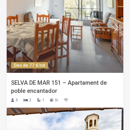
Des de 77 €/nit
SELVA DE MAR 151 – Apartament de
poble encantador
5
2
1
Si