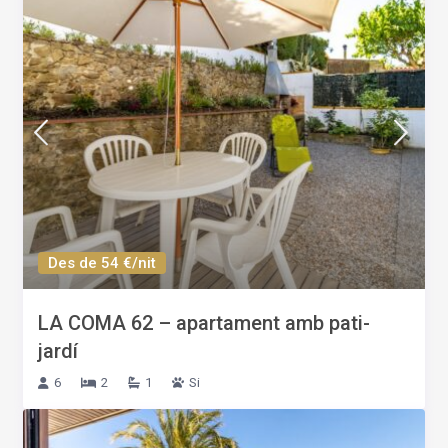
Des de 54 €/nit
LA COMA 62 – apartament amb pati-
jardí
6
2
1
Si