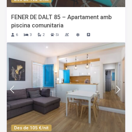
FENER DE DALT 85 – Apartament amb
piscina comunitaria
6
3
2
Si
Des de 105 €/nit