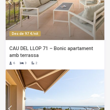
Des de 97 €/nit
CAU DEL LLOP 71 – Bonic apartament
amb terrassa
6
3
2