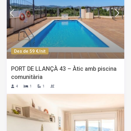
Des de 59 €/nit
PORT DE LLANÇÀ 43 – Àtic amb piscina
comunitària
4
1
1