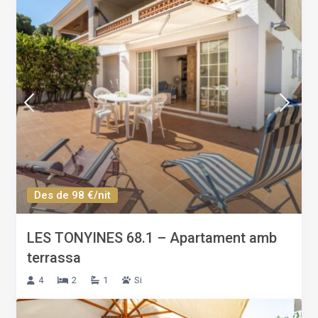
Des de 98 €/nit
LES TONYINES 68.1 – Apartament amb
terrassa
4
2
1
Si