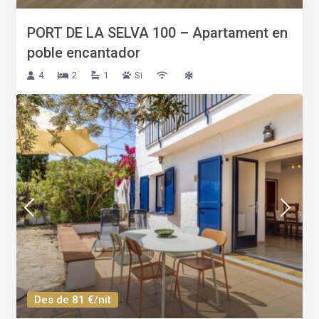
PORT DE LA SELVA 100 – Apartament en
poble encantador
4
2
1
Si
Des de 81 €/nit