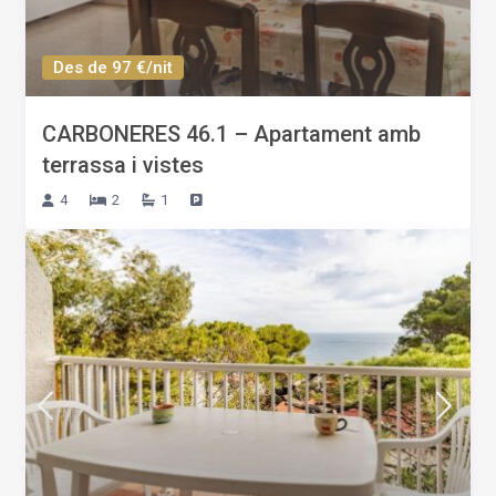
Des de 97 €/nit
CARBONERES 46.1 – Apartament amb
terrassa i vistes
4
2
1