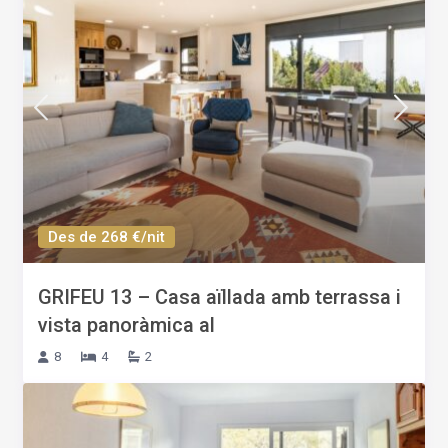
Des de 268 €/nit
GRIFEU 13 – Casa aïllada amb terrassa i
vista panoràmica al
8
4
2