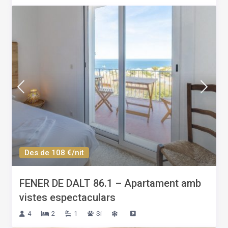
Des de 108 €/nit
FENER DE DALT 86.1 – Apartament amb
vistes espectaculars
4
2
1
Si