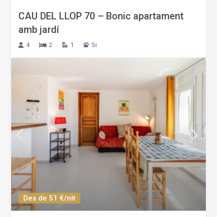
CAU DEL LLOP 70 – Bonic apartament
amb jardí
4
2
1
Si
Des de 51 €/nit