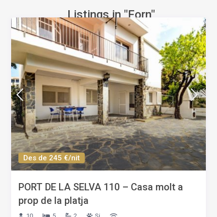
Listings in "Forn"
Des de 245 €/nit
PORT DE LA SELVA 110 – Casa molt a
prop de la platja
10
5
2
Si