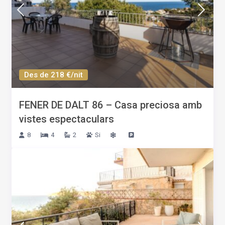
Des de 218 €/nit
FENER DE DALT 86 – Casa preciosa amb
vistes espectaculars
8
4
2
Si