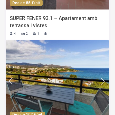
Des de 85 €/nit
SUPER FENER 93.1 – Apartament amb
terrassa i vistes
4
2
1
Des de 102 €/nit