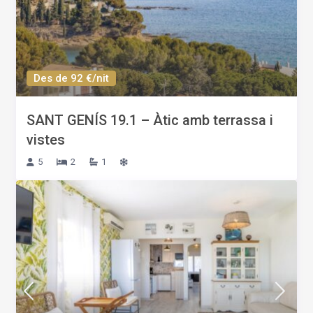
Des de 92 €/nit
SANT GENÍS 19.1 – Àtic amb terrassa i
vistes
5
2
1