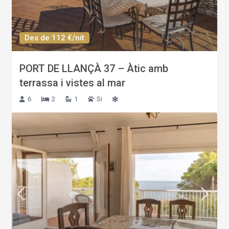
Des de 112 €/nit
PORT DE LLANÇÀ 37 – Àtic amb
terrassa i vistes al mar
6
2
1
Si