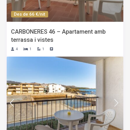
Des de 66 €/nit
CARBONERES 46 – Apartament amb
terrassa i vistes
4
1
1