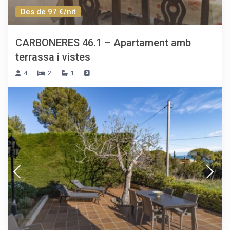
Des de 97 €/nit
CARBONERES 46.1 – Apartament amb
terrassa i vistes
4
2
1