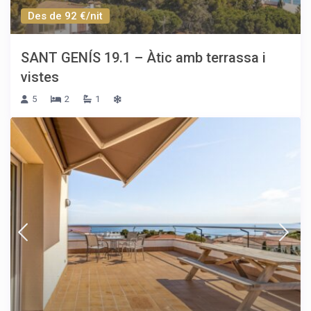
Des de 92 €/nit
SANT GENÍS 19.1 – Àtic amb terrassa i
vistes
5
2
1