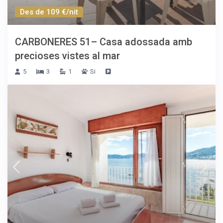
Des de 109 €/nit
CARBONERES 51– Casa adossada amb
precioses vistes al mar
5
3
1
Si