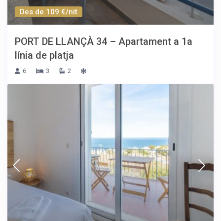
Des de 109 €/nit
PORT DE LLANÇÀ 34 – Apartament a 1a
línia de platja
6
3
2