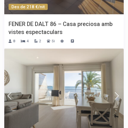
Des de 218 €/nit
FENER DE DALT 86 – Casa preciosa amb
vistes espectaculars
8
4
2
Si