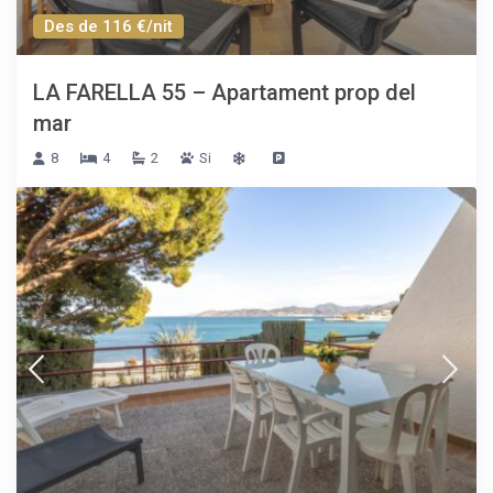
Des de 116 €/nit
LA FARELLA 55 – Apartament prop del
mar
8
4
2
Si