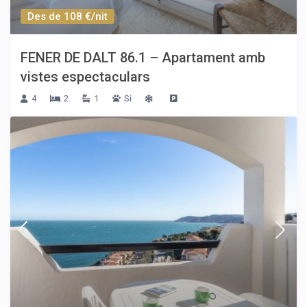
Des de 108 €/nit
FENER DE DALT 86.1 – Apartament amb
vistes espectaculars
4
2
1
Si