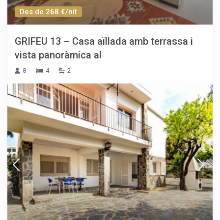
Des de 268 €/nit
GRIFEU 13 – Casa aïllada amb terrassa i
vista panoràmica al
8
4
2