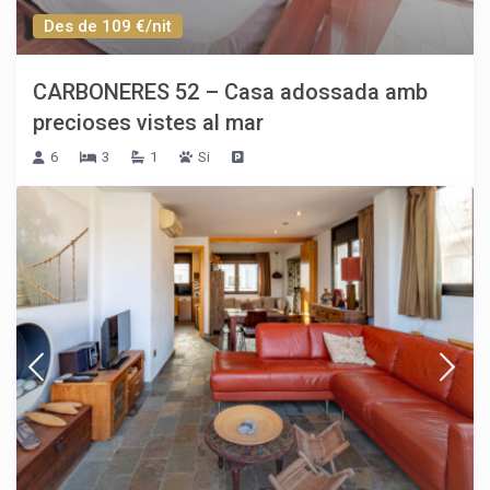
Des de 109 €/nit
CARBONERES 52 – Casa adossada amb
precioses vistes al mar
6
3
1
Si