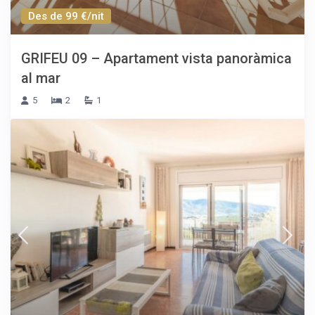
Des de 99 €/nit
GRIFEU 09 – Apartament vista panoràmica
al mar
5
2
1