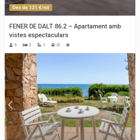
Des de 131 €/nit
FENER DE DALT 86.2 – Apartament amb
vistes espectaculars
5
2
1
Si