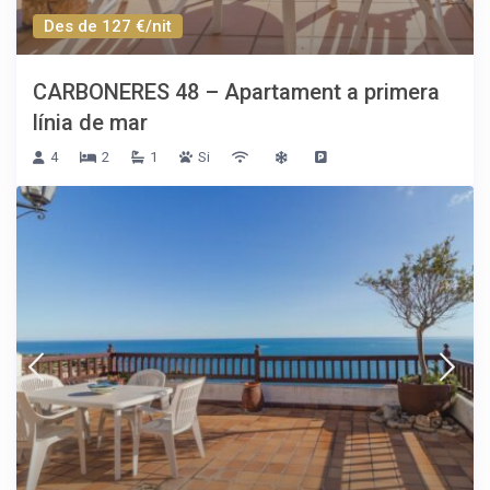
Des de 127 €/nit
CARBONERES 48 – Apartament a primera
línia de mar
4
2
1
Si