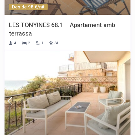
Des de 98 €/nit
LES TONYINES 68.1 – Apartament amb
terrassa
4
2
1
Si