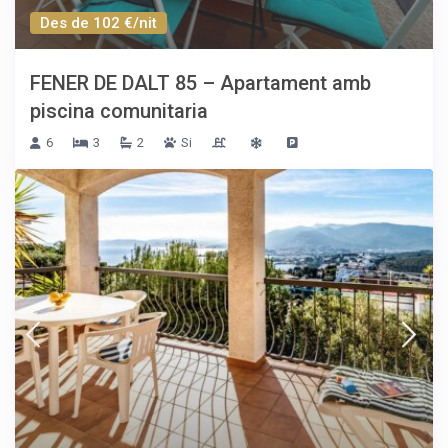
Des de 102 €/nit
FENER DE DALT 85 – Apartament amb
piscina comunitaria
6
3
2
Si