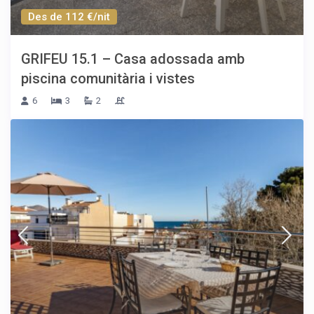
Des de 112 €/nit
GRIFEU 15.1 – Casa adossada amb
piscina comunitària i vistes
6
3
2