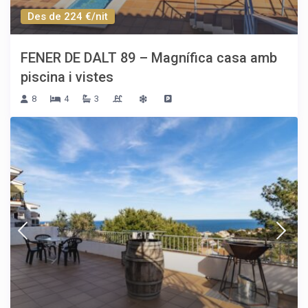
Des de 224 €/nit
FENER DE DALT 89 – Magnífica casa amb
piscina i vistes
8
4
3