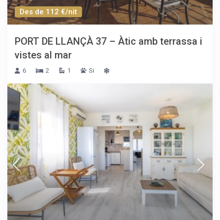
Des de 112 €/nit
PORT DE LLANÇÀ 37 – Àtic amb terrassa i
vistes al mar
6
2
1
Si