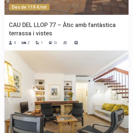
Des de 119 €/nit
CAU DEL LLOP 77 – Àtic amb fantàstica
terrassa i vistes
4
2
1
Si